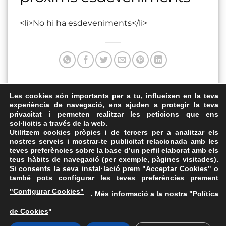
<li>No hi ha esdeveniments</li>
Aquesta entrada va ser publicada a . Marqui com a favorit
Les cookies són importants per a tu, influeixen en la teva
experiència de navegació, ens ajuden a protegir la teva
el
Enllaç permanent
.
privacitat i permeten realitzar les peticions que ens
sol·licitis a través de la web.
Casal de Joves
Pl. Penedès
Utilitzem cookies pròpies i de tercers per a analitzar els
nostres serveis i mostrar-te publicitat relacionada amb les
teves preferències sobre la base d’un perfil elaborat amb els
teus hàbits de navegació (per exemple, pàgines visitades).
Si consents la seva instal·lació prem "Acceptar Cookies" o
també pots configurar les teves preferències prement
Avís Legal
·
Política de Privacitat
·
Política de Cookies
·
"Configurar Cookies"
. Més informació a la nostra "
Política
FAQs
de Cookies
"
ASSEMBLEA NACIONAL CATALANA
Carrer de la Marina, 315, 08025 Barcelona · 93 347 17 14