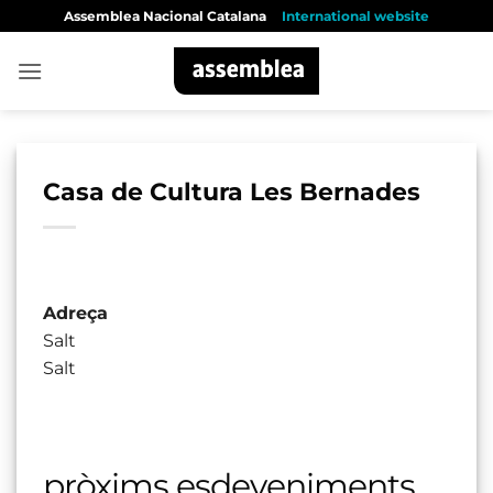
Skip
Assemblea Nacional Catalana
International website
to
content
Casa de Cultura Les Bernades
Adreça
Salt
Salt
pròxims esdeveniments