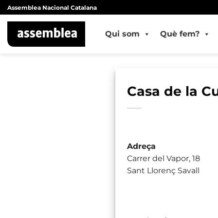
Skip
Assemblea Nacional Catalana
to
content
Qui som
Què fem?
Casa de la Cu
Adreça
Carrer del Vapor, 18
Sant Llorenç Savall