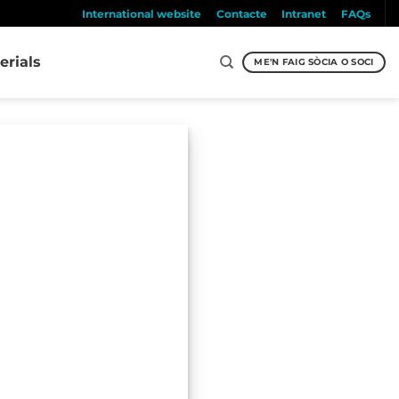
International website
Contacte
Intranet
FAQs
erials
ME'N FAIG SÒCIA O SOCI