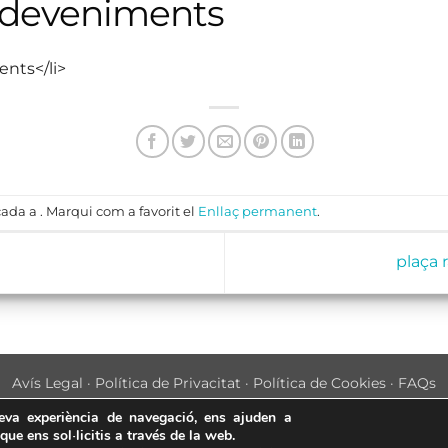
sdeveniments
ents</li>
ada a . Marqui com a favorit el
Enllaç permanent
.
plaça 
Avís Legal
·
Política de Privacitat
·
Política de Cookies
·
FAQs
ASSEMBLEA NACIONAL CATALANA
teva experiència de navegació, ens ajuden a
 que ens sol·licitis a través de la web.
Carrer de la Marina, 315, 08025 Barcelona · 93 347 17 14