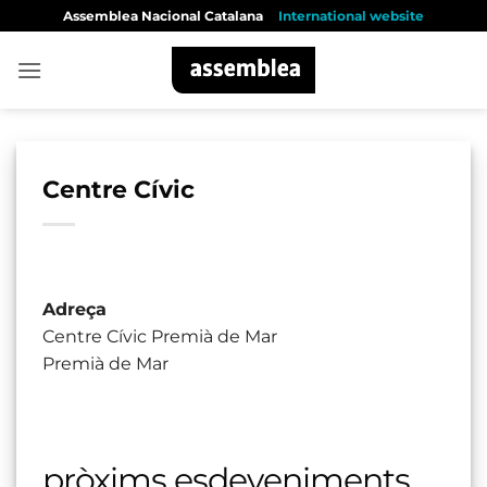
Skip
Assemblea Nacional Catalana
International website
to
content
Centre Cívic
Adreça
Centre Cívic Premià de Mar
Premià de Mar
pròxims esdeveniments