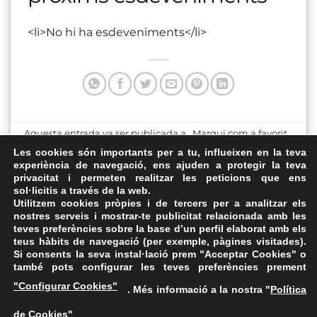
<li>No hi ha esdeveniments</li>
Aquesta entrada va ser publicada a . Marqui com a favorit
el
Enllaç permanent
.
Les cookies són importants per a tu, influeixen en la teva
experiència de navegació, ens ajuden a protegir la teva
privacitat i permeten realitzar les peticions que ens
carrer d’Andrade 124
Plaça Major
sol·licitis a través de la web.
baixos
Utilitzem cookies pròpies i de tercers per a analitzar els
nostres serveis i mostrar-te publicitat relacionada amb les
teves preferències sobre la base d’un perfil elaborat amb els
teus hàbits de navegació (per exemple, pàgines visitades).
Si consents la seva instal·lació prem "Acceptar Cookies" o
també pots configurar les teves preferències prement
Avís Legal
·
Política de Privacitat
·
Política de Cookies
·
"Configurar Cookies"
. Més informació a la nostra "
Política
FAQs
de Cookies
"
ASSEMBLEA NACIONAL CATALANA