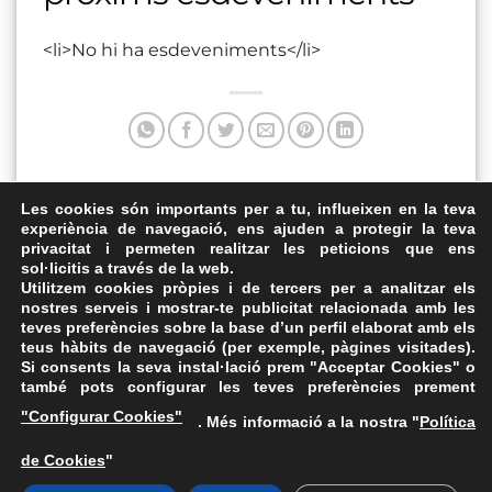
<li>No hi ha esdeveniments</li>
Aquesta entrada va ser publicada a . Marqui com a favorit
Les cookies són importants per a tu, influeixen en la teva
experiència de navegació, ens ajuden a protegir la teva
el
Enllaç permanent
.
privacitat i permeten realitzar les peticions que ens
sol·licitis a través de la web.
Palau Firal de Girona
Vallgorguina
Utilitzem cookies pròpies i de tercers per a analitzar els
nostres serveis i mostrar-te publicitat relacionada amb les
teves preferències sobre la base d’un perfil elaborat amb els
teus hàbits de navegació (per exemple, pàgines visitades).
Si consents la seva instal·lació prem "Acceptar Cookies" o
també pots configurar les teves preferències prement
Avís Legal
·
Política de Privacitat
·
Política de Cookies
·
"Configurar Cookies"
. Més informació a la nostra "
Política
FAQs
de Cookies
"
ASSEMBLEA NACIONAL CATALANA
Carrer de la Marina, 315, 08025 Barcelona · 93 347 17 14