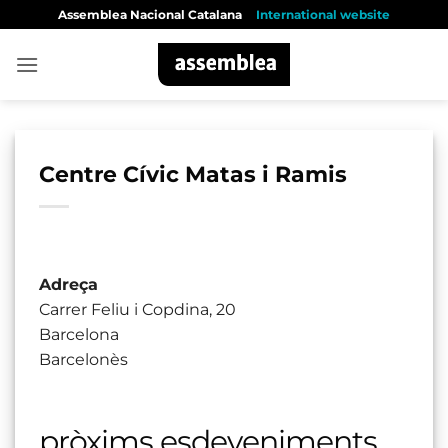
Skip
Assemblea Nacional Catalana
International website
to
content
Centre Cívic Matas i Ramis
Adreça
Carrer Feliu i Copdina, 20
Barcelona
Barcelonès
pròxims esdeveniments