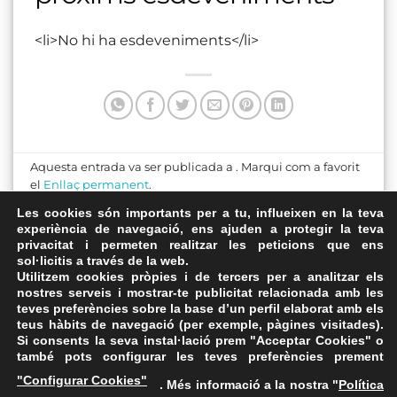
<li>No hi ha esdeveniments</li>
Aquesta entrada va ser publicada a . Marqui com a favorit
el
Enllaç permanent
.
Les cookies són importants per a tu, influeixen en la teva
Aula Magna de les
experiència de navegació, ens ajuden a protegir la teva
privacitat i permeten realitzar les peticions que ens
Escoles Pies de Sant
Ajuntament de Rosselló
sol·licitis a través de la web.
Antoni
Utilitzem cookies pròpies i de tercers per a analitzar els
nostres serveis i mostrar-te publicitat relacionada amb les
teves preferències sobre la base d’un perfil elaborat amb els
teus hàbits de navegació (per exemple, pàgines visitades).
Si consents la seva instal·lació prem "Acceptar Cookies" o
també pots configurar les teves preferències prement
Avís Legal
·
Política de Privacitat
·
Política de Cookies
·
"Configurar Cookies"
. Més informació a la nostra "
Política
FAQs