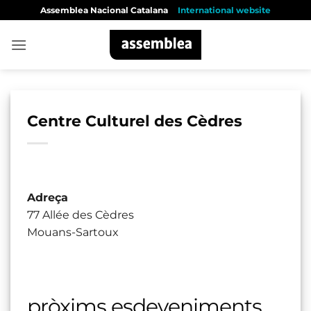
Skip
Assemblea Nacional Catalana
International website
to
content
Centre Culturel des Cèdres
Adreça
77 Allée des Cèdres
Mouans-Sartoux
pròxims esdeveniments