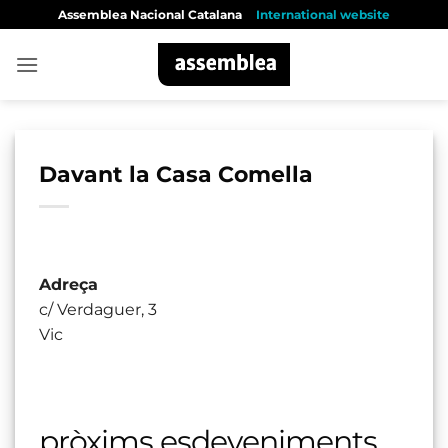
Skip
Assemblea Nacional Catalana
International website
to
content
Davant la Casa Comella
Adreça
c/ Verdaguer, 3
Vic
pròxims esdeveniments