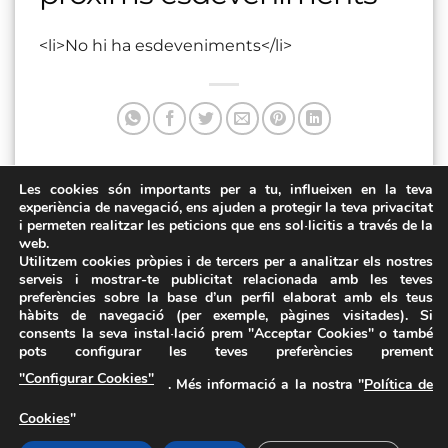
<li>No hi ha esdeveniments</li>
Les cookies són importants per a tu, influeixen en la teva
Aquesta entrada va ser publicada a . Marqui com a favorit
experiència de navegació, ens ajuden a protegir la teva privacitat
el
Enllaç permanent
.
i permeten realitzar les peticions que ens sol·licitis a través de la
web.
Passeig Ciutat de Girona
Rambla Riera Ginjolers
Utilitzem cookies pròpies i de tercers per a analitzar els nostres
serveis i mostrar-te publicitat relacionada amb les teves
preferències sobre la base d’un perfil elaborat amb els teus
hàbits de navegació (per exemple, pàgines visitades). Si
consents la seva instal·lació prem "Acceptar Cookies" o també
pots configurar les teves preferències prement
Avís Legal
·
Política de Privacitat
·
Política de Cookies
·
"Configurar Cookies"
. Més informació a la nostra "
Política de
FAQs
Cookies
"
ASSEMBLEA NACIONAL CATALANA
Carrer de la Marina, 315, 08025 Barcelona · 93 347 17 14