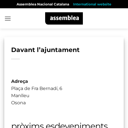
Skip
Assemblea Nacional Catalana
International website
to
content
Davant l’ajuntament
Adreça
Plaça de Fra Bernadí, 6
Manlleu
Osona
pròxims esdeveniments