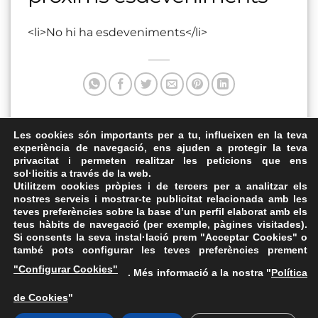
<li>No hi ha esdeveniments</li>
Aquesta entrada va ser publicada a . Marqui com a favorit
Les cookies són importants per a tu, influeixen en la teva
experiència de navegació, ens ajuden a protegir la teva
el
Enllaç permanent
.
privacitat i permeten realitzar les peticions que ens
sol·licitis a través de la web.
Plaça de l’1 d’octubre
Davant de l’Ajuntament
Utilitzem cookies pròpies i de tercers per a analitzar els
nostres serveis i mostrar-te publicitat relacionada amb les
teves preferències sobre la base d’un perfil elaborat amb els
teus hàbits de navegació (per exemple, pàgines visitades).
Si consents la seva instal·lació prem "Acceptar Cookies" o
també pots configurar les teves preferències prement
Avís Legal
·
Política de Privacitat
·
Política de Cookies
·
"Configurar Cookies"
. Més informació a la nostra "
Política
FAQs
de Cookies
"
ASSEMBLEA NACIONAL CATALANA
Carrer de la Marina, 315, 08025 Barcelona · 93 347 17 14