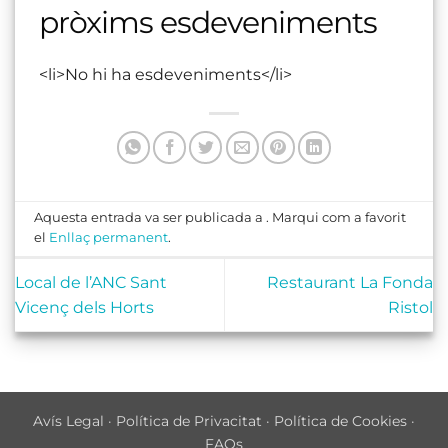
pròxims esdeveniments
<li>No hi ha esdeveniments</li>
Aquesta entrada va ser publicada a . Marqui com a favorit
el
Enllaç permanent
.
Local de l’ANC Sant
Restaurant La Fonda
Vicenç dels Horts
Ristol
Avís Legal
·
Política de Privacitat
·
Política de Cookies
·
FAQs