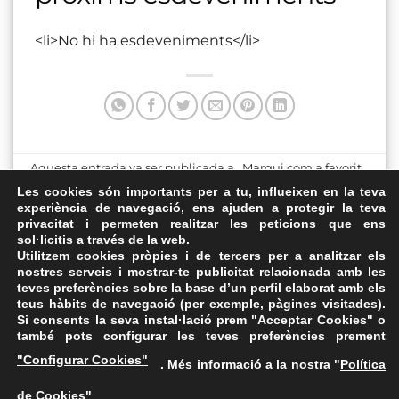
<li>No hi ha esdeveniments</li>
Aquesta entrada va ser publicada a . Marqui com a favorit
el
Enllaç permanent
.
Les cookies són importants per a tu, influeixen en la teva
experiència de navegació, ens ajuden a protegir la teva
privacitat i permeten realitzar les peticions que ens
Plaça de la Raval de la
Pàrquing del Vapor Turull
sol·licitis a través de la web.
Canonja
Utilitzem cookies pròpies i de tercers per a analitzar els
nostres serveis i mostrar-te publicitat relacionada amb les
teves preferències sobre la base d’un perfil elaborat amb els
teus hàbits de navegació (per exemple, pàgines visitades).
Si consents la seva instal·lació prem "Acceptar Cookies" o
també pots configurar les teves preferències prement
Avís Legal
·
Política de Privacitat
·
Política de Cookies
·
"Configurar Cookies"
. Més informació a la nostra "
Política
FAQs
de Cookies
"
ASSEMBLEA NACIONAL CATALANA