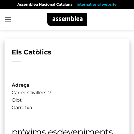
Skip
Assemblea Nacional Catalana
International website
to
content
Els Catòlics
Adreça
Carrer Clivillers, 7
Olot
Garrotxa
pròxims esdeveniments