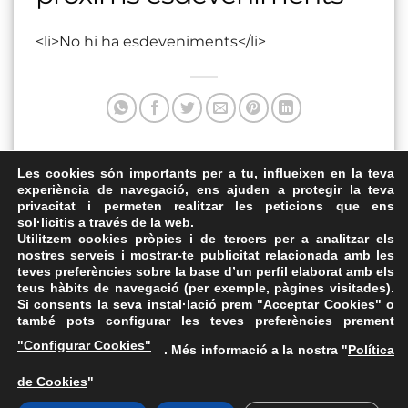
<li>No hi ha esdeveniments</li>
Aquesta entrada va ser publicada a . Marqui com a favorit
Les cookies són importants per a tu, influeixen en la teva
experiència de navegació, ens ajuden a protegir la teva
el
Enllaç permanent
.
privacitat i permeten realitzar les peticions que ens
sol·licitis a través de la web.
Biblioteca Joan Vinyoli
MNAC
Utilitzem cookies pròpies i de tercers per a analitzar els
nostres serveis i mostrar-te publicitat relacionada amb les
teves preferències sobre la base d’un perfil elaborat amb els
teus hàbits de navegació (per exemple, pàgines visitades).
Si consents la seva instal·lació prem "Acceptar Cookies" o
també pots configurar les teves preferències prement
Avís Legal
·
Política de Privacitat
·
Política de Cookies
·
"Configurar Cookies"
. Més informació a la nostra "
Política
FAQs
de Cookies
"
ASSEMBLEA NACIONAL CATALANA
Carrer de la Marina, 315, 08025 Barcelona · 93 347 17 14