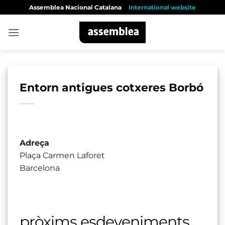
Skip
Assemblea Nacional Catalana
International website
to
content
Entorn antigues cotxeres Borbó
Adreça
Plaça Carmen Laforet
Barcelona
pròxims esdeveniments