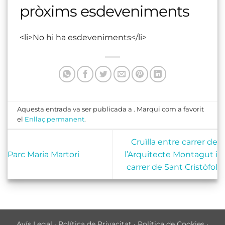
pròxims esdeveniments
<li>No hi ha esdeveniments</li>
Aquesta entrada va ser publicada a . Marqui com a favorit
el
Enllaç permanent
.
Cruïlla entre carrer de
Parc Maria Martori
l’Arquitecte Montagut i
carrer de Sant Cristòfol
Avís Legal
·
Política de Privacitat
·
Política de Cookies
·