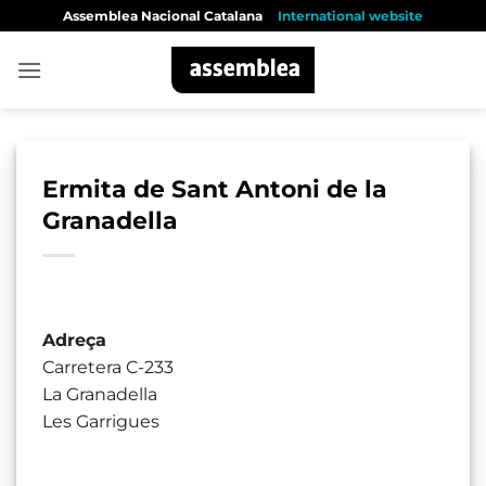
Skip
Assemblea Nacional Catalana
International website
to
content
Ermita de Sant Antoni de la
Granadella
Adreça
Carretera C-233
La Granadella
Les Garrigues