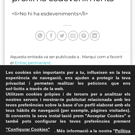
<li>No hi ha esdeveniments</li>
Aquesta entrada va ser publicada a . Marqui com a favorit
el
Enllaç permanent
.
Les cookies són importants per a tu, influeixen en la teva
cantonada carrer
experiència de navegació, ens ajuden a protegir la teva
privacitat i permeten realitzar les peticions que ens
Plaça Sant Pere
monturiol amb carrer
sol·licitis a través de la web.
montevideo
Utilitzem cookies pròpies i de tercers per a analitzar els
nostres serveis i mostrar-te publicitat relacionada amb les
teves preferències sobre la base d’un perfil elaborat amb els
teus hàbits de navegació (per exemple, pàgines visitades).
Si consents la seva instal·lació prem "Acceptar Cookies" o
també pots configurar les teves preferències prement
Avís Legal
·
Política de Privacitat
·
Política de Cookies
·
"Configurar Cookies"
. Més informació a la nostra "
Política
FAQs