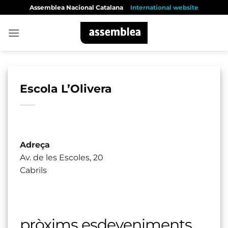
Skip
Assemblea Nacional Catalana
International website
to
content
Escola L’Olivera
Adreça
Av. de les Escoles, 20
Cabrils
pròxims esdeveniments