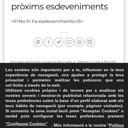
pròxims esdeveniments
<li>No hi ha esdeveniments</li>
Aquesta entrada va ser publicada a . Marqui com a favorit
el
Enllaç permanent
.
Les cookies són importants per a tu, influeixen en la teva
experiència de navegació, ens ajuden a protegir la teva
privacitat i permeten realitzar les peticions que ens
Aula A de la Casa de
Torres Venecianes
sol·licitis a través de la web.
Cultura de Girona
Utilitzem cookies pròpies i de tercers per a analitzar els
nostres serveis i mostrar-te publicitat relacionada amb les
teves preferències sobre la base d’un perfil elaborat amb els
teus hàbits de navegació (per exemple, pàgines visitades).
Si consents la seva instal·lació prem "Acceptar Cookies" o
també pots configurar les teves preferències prement
Avís Legal
·
Política de Privacitat
·
Política de Cookies
·
"Configurar Cookies"
. Més informació a la nostra "
Política
FAQs