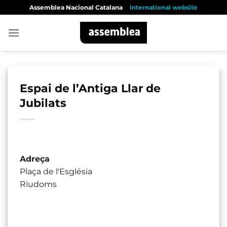
Skip
Assemblea Nacional Catalana
International website
to
content
Espai de l’Antiga Llar de
Jubilats
Adreça
Plaça de l'Església
Riudoms