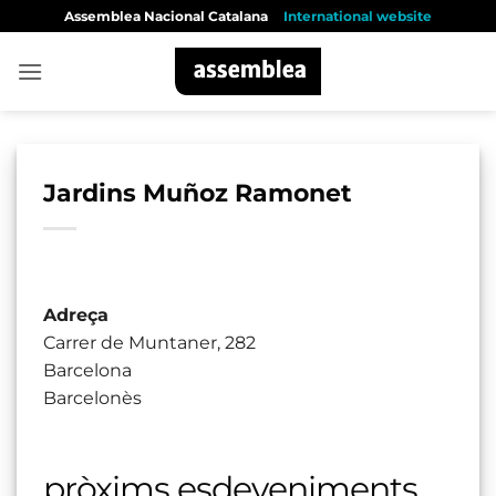
Skip
Assemblea Nacional Catalana
International website
to
content
Jardins Muñoz Ramonet
Adreça
Carrer de Muntaner, 282
Barcelona
Barcelonès
pròxims esdeveniments