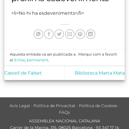
<li>No hi ha esdeveniments</li>
Aquesta entrada va ser publicada a . Marqui com a favorit
el
Enllaç permanent
.
Castell de Falset
Biblioteca Marta Mata
Avís Legal
·
Política de Privacitat
·
Política de Cookies
·
FAQs
ASSEMBLEA NACIONAL CATALANA
Carrer de la Marina, 315, 08025 Barcelona · 93 347 17 14