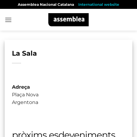
Skip
Assemblea Nacional Catalana
International website
to
content
La Sala
Adreça
Plaça Nova
Argentona
pròxims esdeveniments