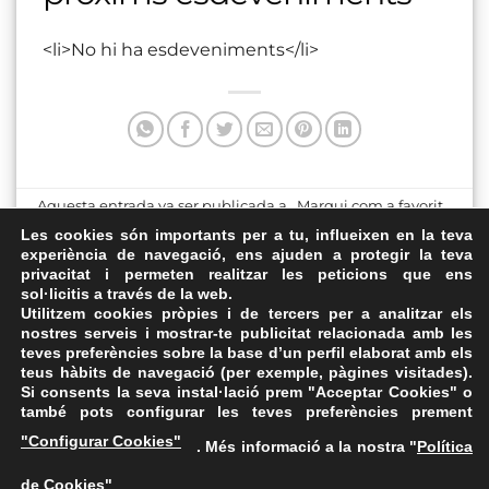
<li>No hi ha esdeveniments</li>
Aquesta entrada va ser publicada a . Marqui com a favorit
el
Enllaç permanent
.
Les cookies són importants per a tu, influeixen en la teva
experiència de navegació, ens ajuden a protegir la teva
privacitat i permeten realitzar les peticions que ens
Centre Cívic de Premià de
Castellet
sol·licitis a través de la web.
Mar
Utilitzem cookies pròpies i de tercers per a analitzar els
nostres serveis i mostrar-te publicitat relacionada amb les
teves preferències sobre la base d’un perfil elaborat amb els
teus hàbits de navegació (per exemple, pàgines visitades).
Si consents la seva instal·lació prem "Acceptar Cookies" o
també pots configurar les teves preferències prement
Avís Legal
·
Política de Privacitat
·
Política de Cookies
·
"Configurar Cookies"
. Més informació a la nostra "
Política
FAQs
de Cookies
"
ASSEMBLEA NACIONAL CATALANA