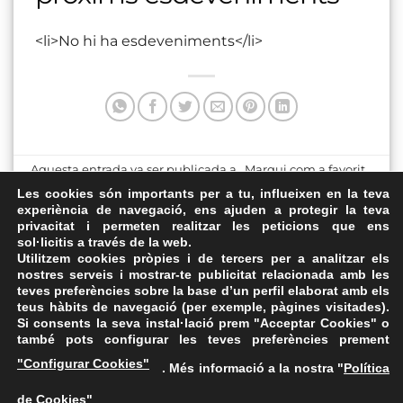
<li>No hi ha esdeveniments</li>
Aquesta entrada va ser publicada a . Marqui com a favorit
el
Enllaç permanent
.
Les cookies són importants per a tu, influeixen en la teva
experiència de navegació, ens ajuden a protegir la teva
privacitat i permeten realitzar les peticions que ens
Local de l’Assemblea de
Plaça Major de Tàrrega
sol·licitis a través de la web.
Tàrrega
Utilitzem cookies pròpies i de tercers per a analitzar els
nostres serveis i mostrar-te publicitat relacionada amb les
teves preferències sobre la base d’un perfil elaborat amb els
teus hàbits de navegació (per exemple, pàgines visitades).
Si consents la seva instal·lació prem "Acceptar Cookies" o
també pots configurar les teves preferències prement
Avís Legal
·
Política de Privacitat
·
Política de Cookies
·
"Configurar Cookies"
. Més informació a la nostra "
Política
FAQs
de Cookies
"
ASSEMBLEA NACIONAL CATALANA