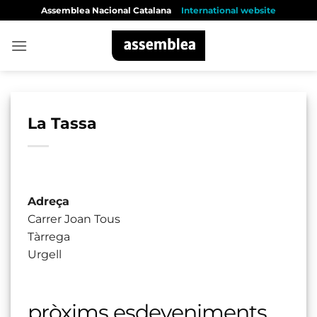
Skip
Assemblea Nacional Catalana
International website
to
content
La Tassa
Adreça
Carrer Joan Tous
Tàrrega
Urgell
pròxims esdeveniments