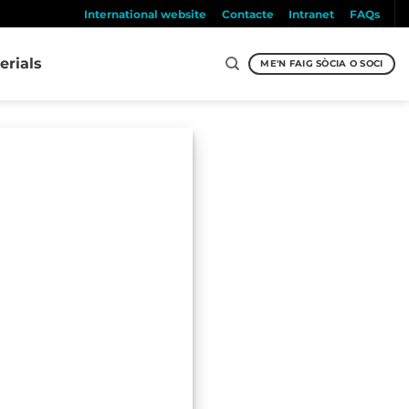
International website
Contacte
Intranet
FAQs
erials
ME'N FAIG SÒCIA O SOCI