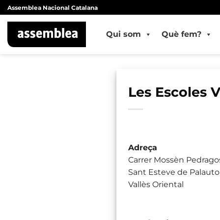
Skip
Assemblea Nacional Catalana
to
content
Qui som
Què fem?
Les Escoles V
Adreça
Carrer Mossèn Pedragos
Sant Esteve de Palauto
Vallès Oriental