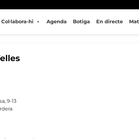
Col·labora-hi
Agenda
Botiga
En directe
Mat
elles
a, 9-13
rdera