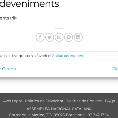
sdeveniments
ents</li>
ada a . Marqui com a favorit el
Enllaç permanent
.
e Girona
Pl
Avís Legal
·
Política de Privacitat
·
Política de Cookies
·
FAQs
ASSEMBLEA NACIONAL CATALANA
Carrer de la Marina, 315, 08025 Barcelona · 93 347 17 14