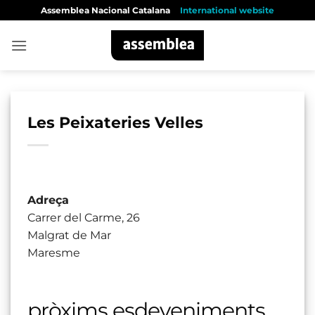
Skip
Assemblea Nacional Catalana
International website
to
content
Les Peixateries Velles
Adreça
Carrer del Carme, 26
Malgrat de Mar
Maresme
pròxims esdeveniments