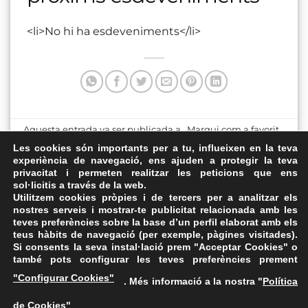
<li>No hi ha esdeveniments</li>
Aquesta entrada va ser publicada a . Marqui com a favorit
el
Enllaç permanent
.
Les cookies són importants per a tu, influeixen en la teva
experiència de navegació, ens ajuden a protegir la teva
privacitat i permeten realitzar les peticions que ens
Can Campassol – Torre del
Can Malet
sol·licitis a través de la web.
Castell
Utilitzem cookies pròpies i de tercers per a analitzar els
nostres serveis i mostrar-te publicitat relacionada amb les
teves preferències sobre la base d’un perfil elaborat amb els
teus hàbits de navegació (per exemple, pàgines visitades).
Si consents la seva instal·lació prem "Acceptar Cookies" o
també pots configurar les teves preferències prement
Avís Legal
·
Política de Privacitat
·
Política de Cookies
·
"Configurar Cookies"
. Més informació a la nostra "
Política
FAQs
de Cookies
"
ASSEMBLEA NACIONAL CATALANA