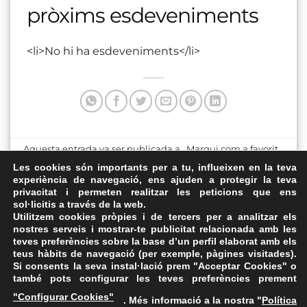
pròxims esdeveniments
<li>No hi ha esdeveniments</li>
Aquesta entrada va ser publicada a . Marqui com a favorit
el
Enllaç permanent
.
Les cookies són importants per a tu, influeixen en la teva
experiència de navegació, ens ajuden a protegir la teva
privacitat i permeten realitzar les peticions que ens
Sala Municipal de
Cercle Sport Figuerenc
sol·licitis a través de la web.
l’Ajuntament
Utilitzem cookies pròpies i de tercers per a analitzar els
nostres serveis i mostrar-te publicitat relacionada amb les
teves preferències sobre la base d’un perfil elaborat amb els
teus hàbits de navegació (per exemple, pàgines visitades).
Si consents la seva instal·lació prem "Acceptar Cookies" o
també pots configurar les teves preferències prement
Avís Legal
·
Política de Privacitat
·
Política de Cookies
·
"Configurar Cookies"
. Més informació a la nostra "
Política
FAQs