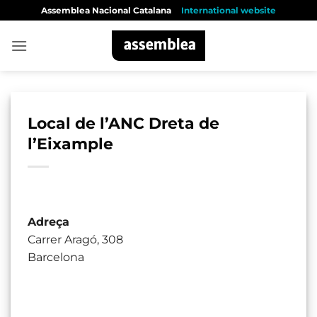
Skip
Assemblea Nacional Catalana
International website
to
content
Local de l’ANC Dreta de
l’Eixample
Adreça
Carrer Aragó, 308
Barcelona