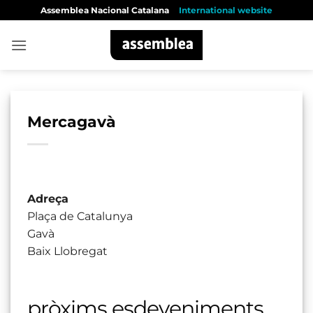
Skip
Assemblea Nacional Catalana
International website
to
content
Mercagavà
Adreça
Plaça de Catalunya
Gavà
Baix Llobregat
pròxims esdeveniments