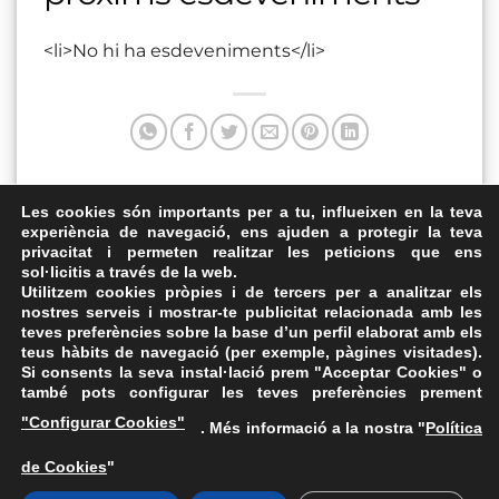
<li>No hi ha esdeveniments</li>
Aquesta entrada va ser publicada a . Marqui com a favorit
Les cookies són importants per a tu, influeixen en la teva
experiència de navegació, ens ajuden a protegir la teva
el
Enllaç permanent
.
privacitat i permeten realitzar les peticions que ens
sol·licitis a través de la web.
Carrers de Sabadell
Pg de la Pau, 22
Utilitzem cookies pròpies i de tercers per a analitzar els
nostres serveis i mostrar-te publicitat relacionada amb les
teves preferències sobre la base d’un perfil elaborat amb els
teus hàbits de navegació (per exemple, pàgines visitades).
Si consents la seva instal·lació prem "Acceptar Cookies" o
també pots configurar les teves preferències prement
Avís Legal
·
Política de Privacitat
·
Política de Cookies
·
"Configurar Cookies"
. Més informació a la nostra "
Política
FAQs
de Cookies
"
ASSEMBLEA NACIONAL CATALANA
Carrer de la Marina, 315, 08025 Barcelona · 93 347 17 14