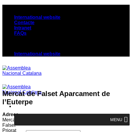
Skip
Assemblea Nacional Catalana
to
International website
content
Contacte
Intranet
FAQs
Assemblea Nacional Catalana
International website
Mercat de Falset Aparcament de
l’Euterpe
Adreça
Mercat de Falset
MENU
Falset
Priorat