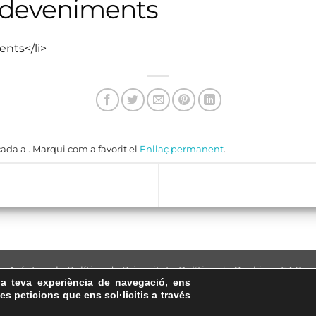
sdeveniments
ents</li>
ada a . Marqui com a favorit el
Enllaç permanent
.
Avís Legal
·
Política de Privacitat
·
Política de Cookies
·
FAQs
la teva experiència de navegació, ens
ASSEMBLEA NACIONAL CATALANA
les peticions que ens sol·licitis a través
Carrer de la Marina, 315, 08025 Barcelona · 93 347 17 14