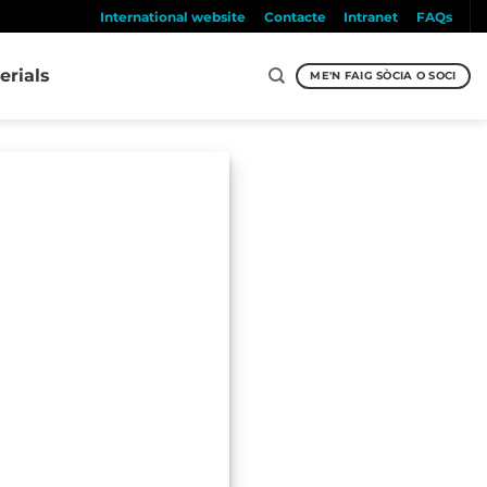
International website
Contacte
Intranet
FAQs
erials
ME'N FAIG SÒCIA O SOCI