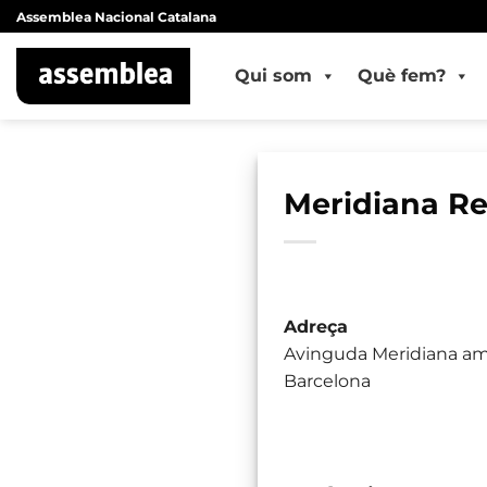
Skip
Assemblea Nacional Catalana
to
content
Qui som
Què fem?
Meridiana Re
Adreça
Avinguda Meridiana amb
Barcelona