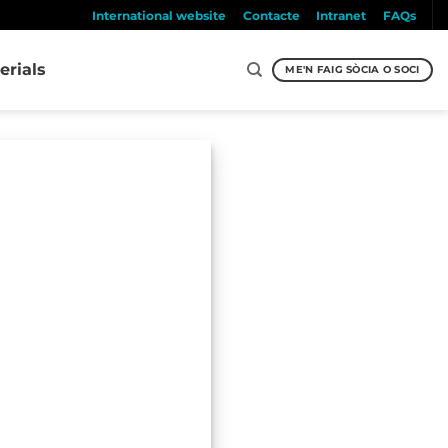
International website
Contacte
Intranet
FAQs
erials
ME'N FAIG SÒCIA O SOCI