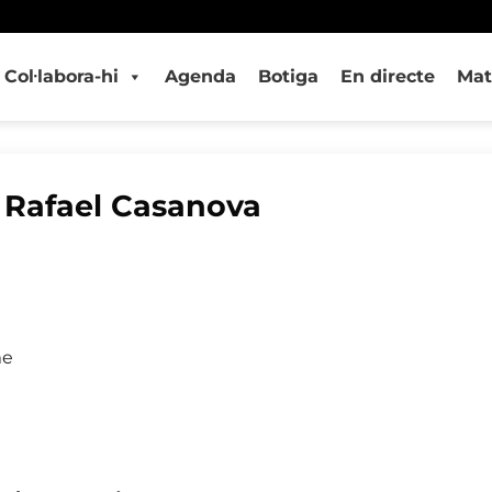
Col·labora-hi
Agenda
Botiga
En directe
Mat
Rafael Casanova
me