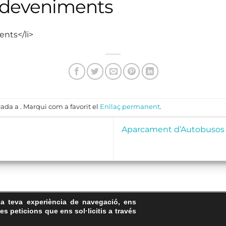
sdeveniments
ents</li>
ada a . Marqui com a favorit el
Enllaç permanent
.
Aparcament d’Autobusos d
la teva experiència de navegació, ens
Avís Legal
·
Política de Privacitat
·
Política de Cookies
·
FAQs
les peticions que ens sol·licitis a través
ASSEMBLEA NACIONAL CATALANA