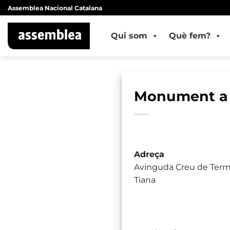
Skip
Assemblea Nacional Catalana
to
content
Qui som
Què fem?
Monument a 
Adreça
Avinguda Creu de Ter
Tiana