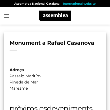
Skip
Assemblea Nacional Catalana
International website
to
content
Monument a Rafael Casanova
Adreça
Passeig Maritím
Pineda de Mar
Maresme
pròxims esdeveniments