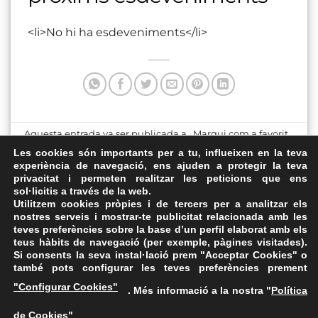
<li>No hi ha esdeveniments</li>
Aquesta entrada va ser publicada a . Marqui com a favorit
el
Enllaç permanent
.
Les cookies són importants per a tu, influeixen en la teva
experiència de navegació, ens ajuden a protegir la teva
privacitat i permeten realitzar les peticions que ens
Antiga Audiència de
Fossar de les Moreres
sol·licitis a través de la web.
Tarragona
Utilitzem cookies pròpies i de tercers per a analitzar els
nostres serveis i mostrar-te publicitat relacionada amb les
teves preferències sobre la base d’un perfil elaborat amb els
teus hàbits de navegació (per exemple, pàgines visitades).
Si consents la seva instal·lació prem "Acceptar Cookies" o
també pots configurar les teves preferències prement
Avís Legal
·
Política de Privacitat
·
Política de Cookies
·
"Configurar Cookies"
. Més informació a la nostra "
Política
FAQs
de Cookies
"
ASSEMBLEA NACIONAL CATALANA