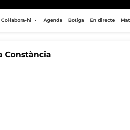
Col·labora-hi
Agenda
Botiga
En directe
Mat
a Constància