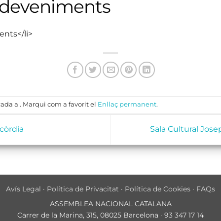
sdeveniments
ents</li>
ada a . Marqui com a favorit el
Enllaç permanent
.
còrdia
Sala Cultural Jos
Avís Legal
·
Política de Privacitat
·
Política de Cookies
·
FAQs
ASSEMBLEA NACIONAL CATALANA
Carrer de la Marina, 315, 08025 Barcelona · 93 347 17 14