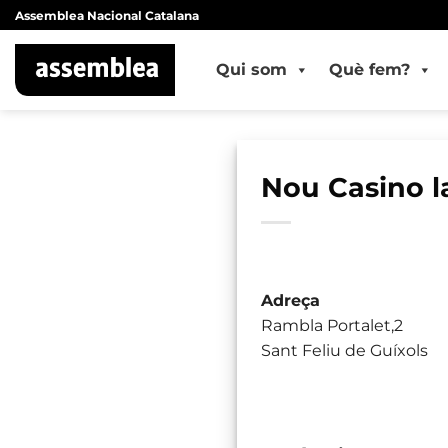
Skip
Assemblea Nacional Catalana
to
content
Qui som
Què fem?
Nou Casino l
Adreça
Rambla Portalet,2
Sant Feliu de Guíxols