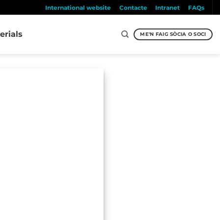
International website
Contacte
Intranet
FAQs
erials
ME'N FAIG SÒCIA O SOCI