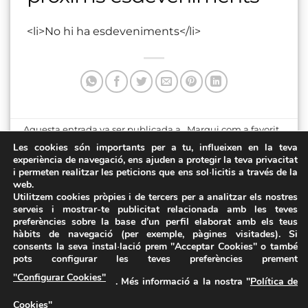
<li>No hi ha esdeveniments</li>
Aquesta entrada va ser publicada a . Marqui com a favorit
el
Enllaç permanent
.
Les cookies són importants per a tu, influeixen en la teva
experiència de navegació, ens ajuden a protegir la teva privacitat
i permeten realitzar les peticions que ens sol·licitis a través de la
Aula Magna. Campus
Plaça de les Mèlies
web.
Catalunya (URV)
Utilitzem cookies pròpies i de tercers per a analitzar els nostres
serveis i mostrar-te publicitat relacionada amb les teves
preferències sobre la base d’un perfil elaborat amb els teus
hàbits de navegació (per exemple, pàgines visitades). Si
consents la seva instal·lació prem "Acceptar Cookies" o també
pots configurar les teves preferències prement
Avís Legal
·
Política de Privacitat
·
Política de Cookies
·
"Configurar Cookies"
. Més informació a la nostra "
Política de
FAQs
Cookies
"
ASSEMBLEA NACIONAL CATALANA