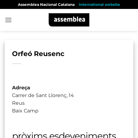
Skip
Assemblea Nacional Catalana
International website
to
content
Orfeó Reusenc
Adreça
Carrer de Sant Llorenç, 14
Reus
Baix Camp
pròxims esdeveniments