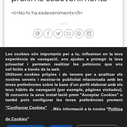
<li>No hi ha esdeveniments</li>
Aquesta entrada va ser publicada a . Marqui com a favorit
Les cookies són importants per a tu, influeixen en la teva
experiència de navegació, ens ajuden a protegir la teva
el
Enllaç permanent
.
privacitat i permeten realitzar les peticions que ens
sol·licitis a través de la web.
Plaça 1 d’Octubre de Valls
El Pati
Utilitzem cookies pròpies i de tercers per a analitzar els
nostres serveis i mostrar-te publicitat relacionada amb les
teves preferències sobre la base d’un perfil elaborat amb els
teus hàbits de navegació (per exemple, pàgines visitades).
Si consents la seva instal·lació prem "Acceptar Cookies" o
també pots configurar les teves preferències prement
Avís Legal
·
Política de Privacitat
·
Política de Cookies
·
"Configurar Cookies"
. Més informació a la nostra "
Política
FAQs
de Cookies
"
ASSEMBLEA NACIONAL CATALANA
Carrer de la Marina, 315, 08025 Barcelona · 93 347 17 14