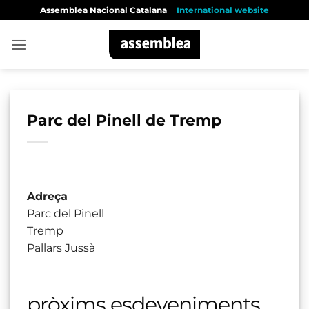
Skip
Assemblea Nacional Catalana
International website
to
content
Parc del Pinell de Tremp
Adreça
Parc del Pinell
Tremp
Pallars Jussà
pròxims esdeveniments