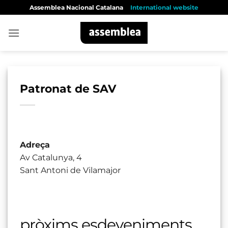
Skip
Assemblea Nacional Catalana
International website
to
content
Patronat de SAV
Adreça
Av Catalunya, 4
Sant Antoni de Vilamajor
pròxims esdeveniments