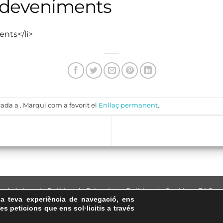
sdeveniments
ents</li>
ada a . Marqui com a favorit el
Enllaç permanent
.
Avís Legal
·
Política de Privacitat
·
Política de Cookies
·
FAQs
la teva experiència de navegació, ens
ASSEMBLEA NACIONAL CATALANA
les peticions que ens sol·licitis a través
Carrer de la Marina, 315, 08025 Barcelona · 93 347 17 14