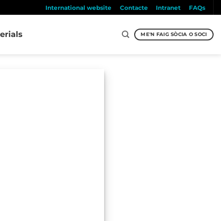
International website
Contacte
Intranet
FAQs
erials
ME'N FAIG SÒCIA O SOCI