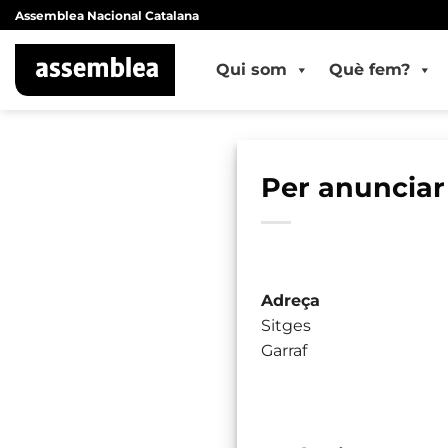
Skip
Assemblea Nacional Catalana
to
content
Qui som
Què fem?
Per anunciar
Adreça
Sitges
Garraf