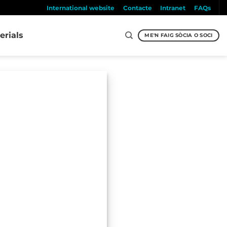
International website
Contacte
Intranet
FAQs
erials
ME'N FAIG SÒCIA O SOCI