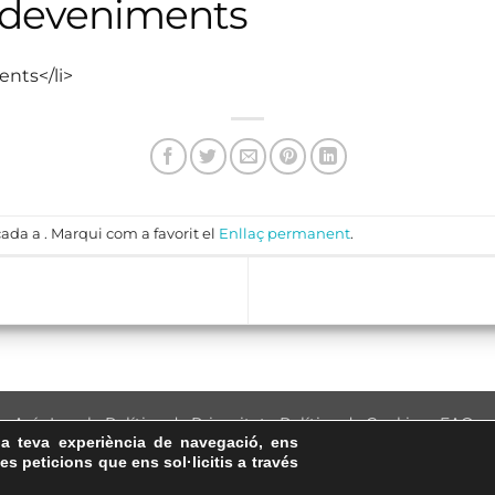
sdeveniments
ents</li>
ada a . Marqui com a favorit el
Enllaç permanent
.
Avís Legal
·
Política de Privacitat
·
Política de Cookies
·
FAQs
la teva experiència de navegació, ens
ASSEMBLEA NACIONAL CATALANA
les peticions que ens sol·licitis a través
Carrer de la Marina, 315, 08025 Barcelona · 93 347 17 14