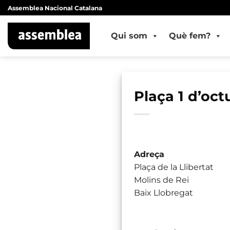
Skip
Assemblea Nacional Catalana
to
content
Qui som
Què fem?
Plaça 1 d’oct
Adreça
Plaça de la Llibertat
Molins de Rei
Baix Llobregat