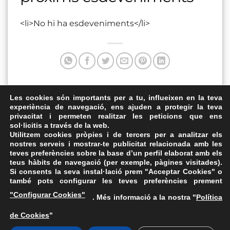
<li>No hi ha esdeveniments</li>
Aquesta entrada va ser publicada a . Marqui com a favorit
Les cookies són importants per a tu, influeixen en la teva
experiència de navegació, ens ajuden a protegir la teva
el
Enllaç permanent
.
privacitat i permeten realitzar les peticions que ens
sol·licitis a través de la web.
Hotel CityPark
Teatre de l’Aliança
Utilitzem cookies pròpies i de tercers per a analitzar els
nostres serveis i mostrar-te publicitat relacionada amb les
teves preferències sobre la base d’un perfil elaborat amb els
teus hàbits de navegació (per exemple, pàgines visitades).
Si consents la seva instal·lació prem "Acceptar Cookies" o
també pots configurar les teves preferències prement
Avís Legal
·
Política de Privacitat
·
Política de Cookies
·
"Configurar Cookies"
. Més informació a la nostra "
Política
FAQs
de Cookies
"
ASSEMBLEA NACIONAL CATALANA
Carrer de la Marina, 315, 08025 Barcelona · 93 347 17 14