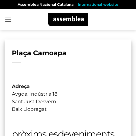
Skip
Assemblea Nacional Catalana
International website
to
content
Plaça Camoapa
Adreça
Avgda. Indústria 18
Sant Just Desvern
Baix Llobregat
pròxims esdeveniments