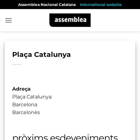
Skip
Assemblea Nacional Catalana
International website
to
content
Plaça Catalunya
Adreça
Plaça Catalunya
Barcelona
Barcelonès
pròxims esdeveniments