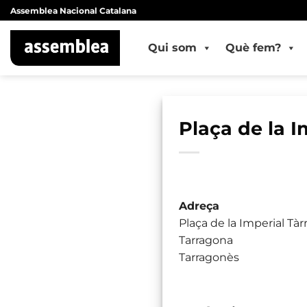
Skip
Assemblea Nacional Catalana
to
content
Qui som
Què fem?
Plaça de la I
Adreça
Plaça de la Imperial Tàr
Tarragona
Tarragonès