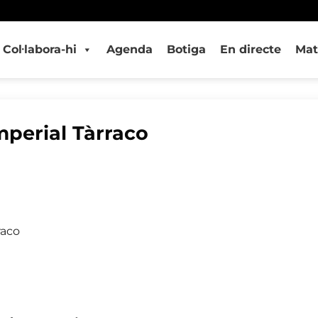
Col·labora-hi
Agenda
Botiga
En directe
Mat
mperial Tàrraco
raco