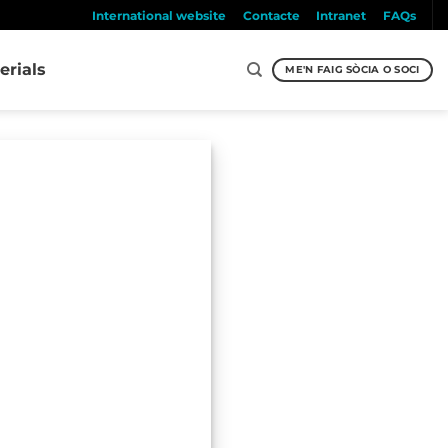
International website
Contacte
Intranet
FAQs
erials
ME'N FAIG SÒCIA O SOCI