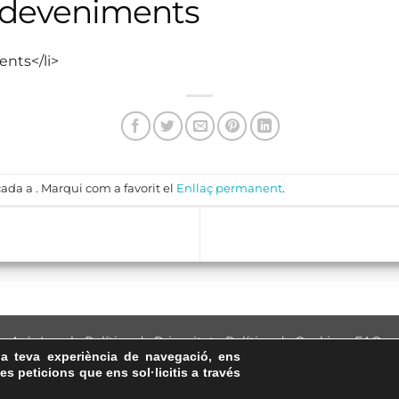
sdeveniments
ents</li>
ada a . Marqui com a favorit el
Enllaç permanent
.
Avís Legal
·
Política de Privacitat
·
Política de Cookies
·
FAQs
la teva experiència de navegació, ens
ASSEMBLEA NACIONAL CATALANA
les peticions que ens sol·licitis a través
Carrer de la Marina, 315, 08025 Barcelona · 93 347 17 14