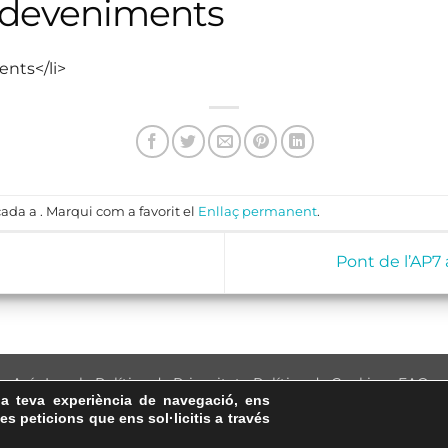
sdeveniments
ents</li>
ada a . Marqui com a favorit el
Enllaç permanent
.
Pont de l’AP7 
Avís Legal
·
Política de Privacitat
·
Política de Cookies
·
FAQs
la teva experiència de navegació, ens
ASSEMBLEA NACIONAL CATALANA
les peticions que ens sol·licitis a través
Carrer de la Marina, 315, 08025 Barcelona · 93 347 17 14