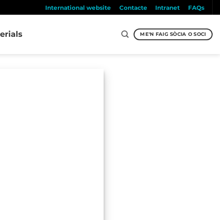
International website
Contacte
Intranet
FAQs
erials
ME'N FAIG SÒCIA O SOCI