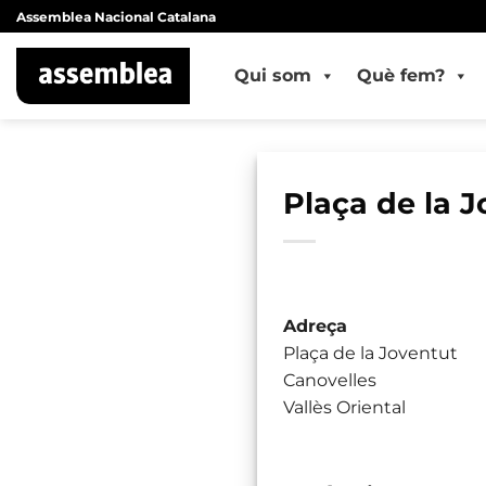
Skip
Assemblea Nacional Catalana
to
content
Qui som
Què fem?
Plaça de la 
Adreça
Plaça de la Joventut
Canovelles
Vallès Oriental