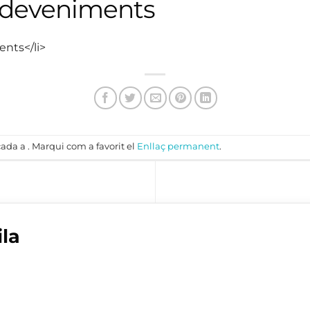
sdeveniments
ents</li>
ada a . Marqui com a favorit el
Enllaç permanent
.
ila