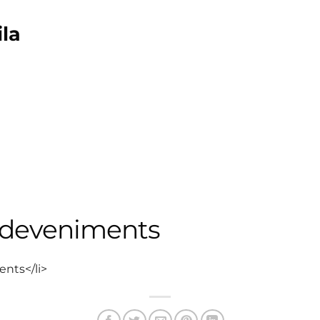
ila
sdeveniments
ents</li>