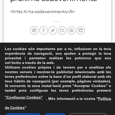
<li>No hi ha esdeveniments</li>
Aquesta entrada va ser publicada a . Marqui com a favorit
Les cookies són importants per a tu, influeixen en la teva
experiència de navegació, ens ajuden a protegir la teva
el
Enllaç permanent
.
privacitat i permeten realitzar les peticions que ens
sol·licitis a través de la web.
Plaça de Lluís Companys
Plaça de l’Ajuntament
Utilitzem cookies pròpies i de tercers per a analitzar els
nostres serveis i mostrar-te publicitat relacionada amb les
teves preferències sobre la base d’un perfil elaborat amb els
teus hàbits de navegació (per exemple, pàgines visitades).
Si consents la seva instal·lació prem "Acceptar Cookies" o
també pots configurar les teves preferències prement
Avís Legal
·
Política de Privacitat
·
Política de Cookies
·
"Configurar Cookies"
. Més informació a la nostra "
Política
FAQs
de Cookies
"
ASSEMBLEA NACIONAL CATALANA
Carrer de la Marina, 315, 08025 Barcelona · 93 347 17 14