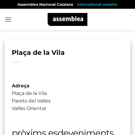
Skip
Assemblea Nacional Catalana
International website
to
content
Plaça de la Vila
Adreça
Plaça de la Vila
Parets del Vallès
Vallès Oriental
pròxims esdeveniments