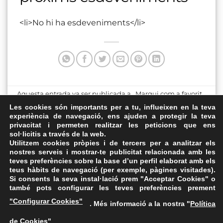
<li>No hi ha esdeveniments</li>
Aquesta entrada va ser publicada a . Marqui com a favorit
el
Enllaç permanent
.
Les cookies són importants per a tu, influeixen en la teva
experiència de navegació, ens ajuden a protegir la teva
privacitat i permeten realitzar les peticions que ens
Avinguda de l’11 de
Pista Mirador
sol·licitis a través de la web.
setembre
Utilitzem cookies pròpies i de tercers per a analitzar els
nostres serveis i mostrar-te publicitat relacionada amb les
teves preferències sobre la base d’un perfil elaborat amb els
teus hàbits de navegació (per exemple, pàgines visitades).
Si consents la seva instal·lació prem "Acceptar Cookies" o
també pots configurar les teves preferències prement
Avís Legal
·
Política de Privacitat
·
Política de Cookies
·
"Configurar Cookies"
. Més informació a la nostra "
Política
FAQs
de Cookies
"
ASSEMBLEA NACIONAL CATALANA