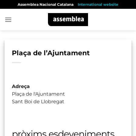
Skip
Assemblea Nacional Catalana
International website
to
content
Plaça de l’Ajuntament
Adreça
Plaça de l'Ajuntament
Sant Boi de Llobregat
pròxims esdeveniments