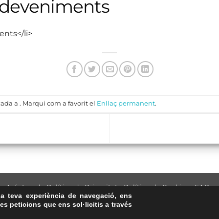
sdeveniments
ents</li>
ada a . Marqui com a favorit el
Enllaç permanent
.
Avís Legal
·
Política de Privacitat
·
Política de Cookies
·
FAQs
la teva experiència de navegació, ens
ASSEMBLEA NACIONAL CATALANA
les peticions que ens sol·licitis a través
Carrer de la Marina, 315, 08025 Barcelona · 93 347 17 14