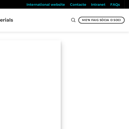
International website
Contacte
Intranet
FAQs
erials
ME'N FAIG SÒCIA O SOCI