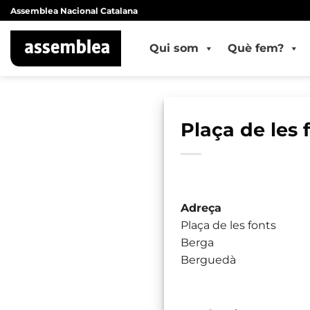
Skip
Assemblea Nacional Catalana
to
content
Qui som
Què fem?
Plaça de les 
Adreça
Plaça de les fonts
Berga
Berguedà