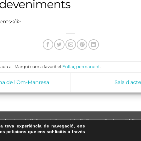
sdeveniments
ents</li>
ada a . Marqui com a favorit el
Enllaç permanent
.
lana de l’Om-Manresa
Sala d’acte
Avís Legal
·
Política de Privacitat
·
Política de Cookies
·
FAQs
la teva experiència de navegació, ens
ASSEMBLEA NACIONAL CATALANA
les peticions que ens sol·licitis a través
Carrer de la Marina, 315, 08025 Barcelona · 93 347 17 14