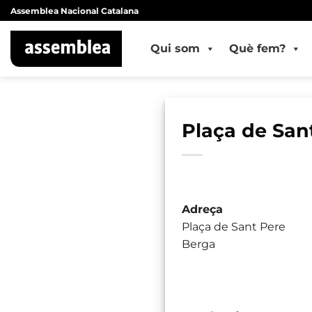
Skip
Assemblea Nacional Catalana
to
content
Qui som
Què fem?
Plaça de San
Adreça
Plaça de Sant Pere
Berga