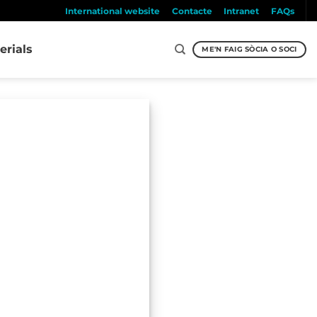
International website
Contacte
Intranet
FAQs
erials
ME'N FAIG SÒCIA O SOCI