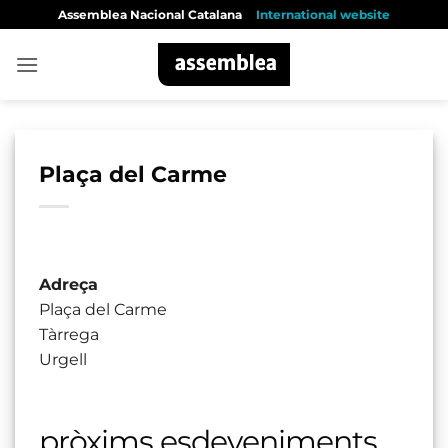
Skip
Assemblea Nacional Catalana
International website
to
content
Plaça del Carme
Adreça
Plaça del Carme
Tàrrega
Urgell
pròxims esdeveniments