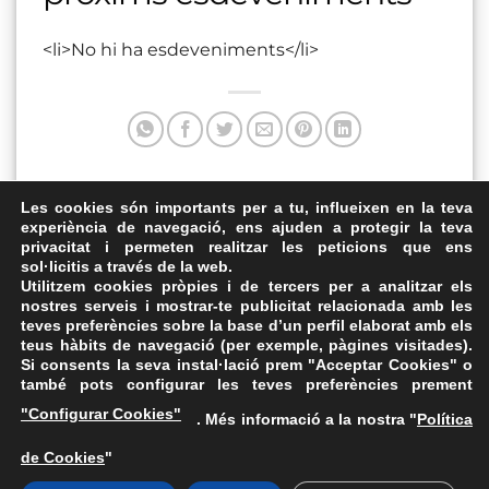
<li>No hi ha esdeveniments</li>
Aquesta entrada va ser publicada a . Marqui com a favorit
Les cookies són importants per a tu, influeixen en la teva
experiència de navegació, ens ajuden a protegir la teva
el
Enllaç permanent
.
privacitat i permeten realitzar les peticions que ens
sol·licitis a través de la web.
CEPC
Auditori Josep Irla
Utilitzem cookies pròpies i de tercers per a analitzar els
nostres serveis i mostrar-te publicitat relacionada amb les
teves preferències sobre la base d’un perfil elaborat amb els
teus hàbits de navegació (per exemple, pàgines visitades).
Si consents la seva instal·lació prem "Acceptar Cookies" o
també pots configurar les teves preferències prement
Avís Legal
·
Política de Privacitat
·
Política de Cookies
·
"Configurar Cookies"
. Més informació a la nostra "
Política
FAQs
de Cookies
"
ASSEMBLEA NACIONAL CATALANA
Carrer de la Marina, 315, 08025 Barcelona · 93 347 17 14