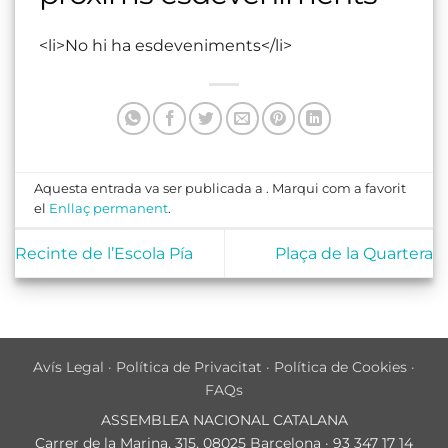
<li>No hi ha esdeveniments</li>
Aquesta entrada va ser publicada a . Marqui com a favorit
el
Enllaç permanent
.
Recinte de l’Escola Pía
Plaça de la Quartera
Avís Legal
·
Política de Privacitat
·
Política de Cookies
·
FAQs
ASSEMBLEA NACIONAL CATALANA
Carrer de la Marina, 315, 08025 Barcelona · 93 347 17 14