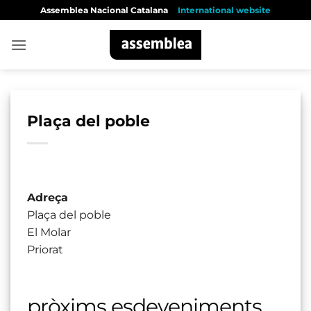
Skip
Assemblea Nacional Catalana
International website
to
content
Plaça del poble
Adreça
Plaça del poble
El Molar
Priorat
pròxims esdeveniments