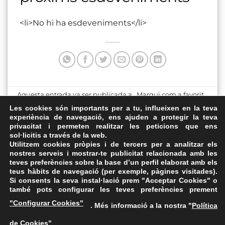
<li>No hi ha esdeveniments</li>
Aquesta entrada va ser publicada a . Marqui com a favorit
el
Enllaç permanent
.
Les cookies són importants per a tu, influeixen en la teva
experiència de navegació, ens ajuden a protegir la teva
privacitat i permeten realitzar les peticions que ens
Sala d’actes Institut Lluís
Plaça dels Alls
sol·licitis a través de la web.
de Peguera
Utilitzem cookies pròpies i de tercers per a analitzar els
nostres serveis i mostrar-te publicitat relacionada amb les
teves preferències sobre la base d’un perfil elaborat amb els
teus hàbits de navegació (per exemple, pàgines visitades).
Si consents la seva instal·lació prem "Acceptar Cookies" o
també pots configurar les teves preferències prement
Avís Legal
·
Política de Privacitat
·
Política de Cookies
·
"Configurar Cookies"
. Més informació a la nostra "
Política
FAQs
de Cookies
"
ASSEMBLEA NACIONAL CATALANA