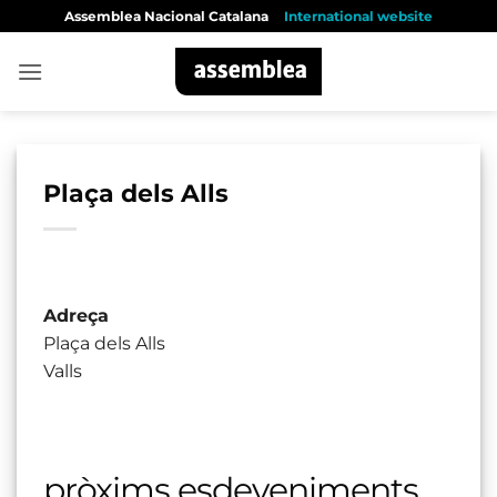
Skip
Assemblea Nacional Catalana
International website
to
content
Plaça dels Alls
Adreça
Plaça dels Alls
Valls
pròxims esdeveniments