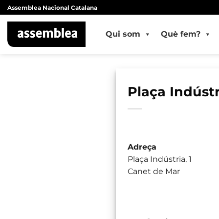
Skip
Assemblea Nacional Catalana
to
content
Qui som
Què fem?
Plaça Indústr
Adreça
Plaça Indústria, 1
Canet de Mar