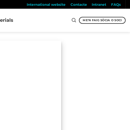
International website
Contacte
Intranet
FAQs
erials
ME'N FAIG SÒCIA O SOCI