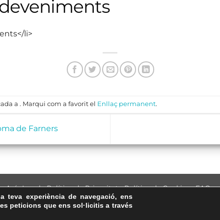
sdeveniments
ents</li>
ada a . Marqui com a favorit el
Enllaç permanent
.
oma de Farners
Avís Legal
·
Política de Privacitat
·
Política de Cookies
·
FAQs
la teva experiència de navegació, ens
ASSEMBLEA NACIONAL CATALANA
les peticions que ens sol·licitis a través
Carrer de la Marina, 315, 08025 Barcelona · 93 347 17 14