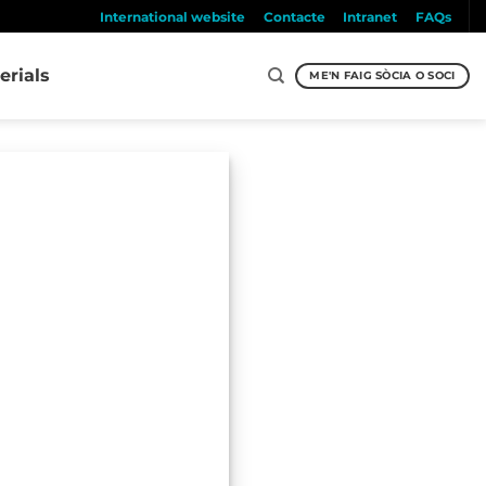
International website
Contacte
Intranet
FAQs
erials
ME'N FAIG SÒCIA O SOCI