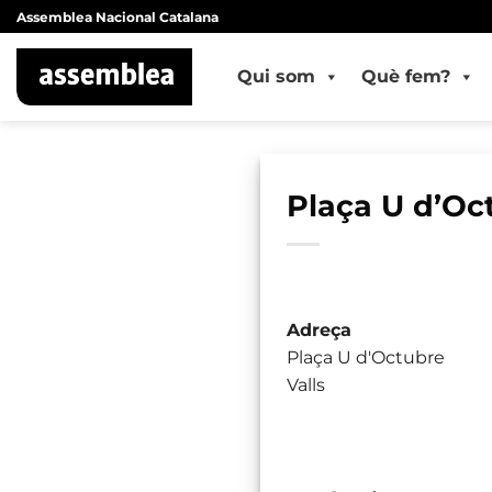
Skip
Assemblea Nacional Catalana
to
content
Qui som
Què fem?
Plaça U d’Oc
Adreça
Plaça U d'Octubre
Valls