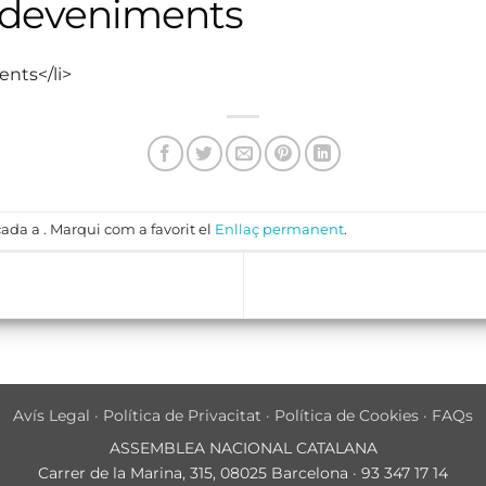
sdeveniments
ents</li>
ada a . Marqui com a favorit el
Enllaç permanent
.
Avís Legal
·
Política de Privacitat
·
Política de Cookies
·
FAQs
ASSEMBLEA NACIONAL CATALANA
Carrer de la Marina, 315, 08025 Barcelona · 93 347 17 14