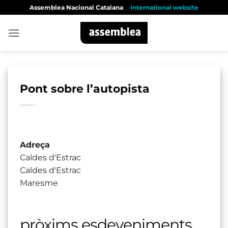
Skip
Assemblea Nacional Catalana
International website
to
content
Pont sobre l’autopista
Adreça
Caldes d'Estrac
Caldes d'Estrac
Maresme
pròxims esdeveniments