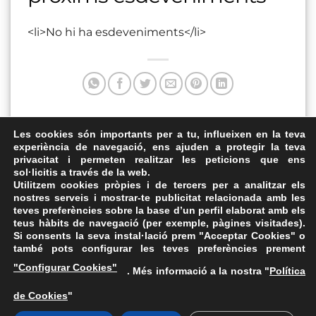
<li>No hi ha esdeveniments</li>
Aquesta entrada va ser publicada a . Marqui com a favorit
Les cookies són importants per a tu, influeixen en la teva
experiència de navegació, ens ajuden a protegir la teva
el
Enllaç permanent
.
privacitat i permeten realitzar les peticions que ens
sol·licitis a través de la web.
Pineda de Mar
Parc del Riuet de Sort
Utilitzem cookies pròpies i de tercers per a analitzar els
nostres serveis i mostrar-te publicitat relacionada amb les
teves preferències sobre la base d’un perfil elaborat amb els
teus hàbits de navegació (per exemple, pàgines visitades).
Si consents la seva instal·lació prem "Acceptar Cookies" o
també pots configurar les teves preferències prement
Avís Legal
·
Política de Privacitat
·
Política de Cookies
·
"Configurar Cookies"
. Més informació a la nostra "
Política
FAQs
de Cookies
"
ASSEMBLEA NACIONAL CATALANA
Carrer de la Marina, 315, 08025 Barcelona · 93 347 17 14