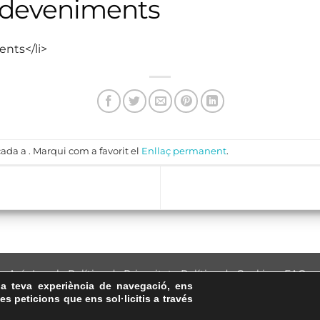
sdeveniments
ents</li>
ada a . Marqui com a favorit el
Enllaç permanent
.
Avís Legal
·
Política de Privacitat
·
Política de Cookies
·
FAQs
la teva experiència de navegació, ens
ASSEMBLEA NACIONAL CATALANA
les peticions que ens sol·licitis a través
Carrer de la Marina, 315, 08025 Barcelona · 93 347 17 14