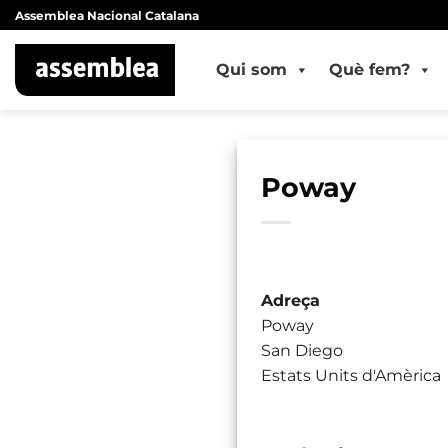
Skip
Assemblea Nacional Catalana
to
content
Qui som
Què fem?
Poway
Adreça
Poway
San Diego
Estats Units d'Amèrica