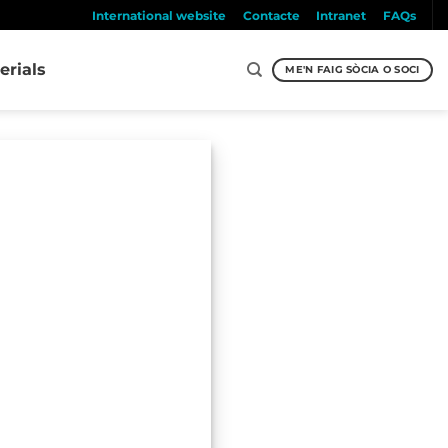
International website
Contacte
Intranet
FAQs
erials
ME'N FAIG SÒCIA O SOCI