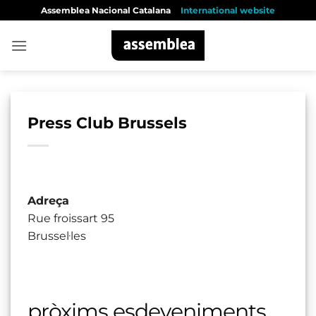
Skip
Assemblea Nacional Catalana
International website
to
content
Press Club Brussels
Adreça
Rue froissart 95
Brussel·les
pròxims esdeveniments