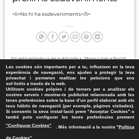
<li>No hi ha esdeveniments</li>
Aquesta entrada va ser publicada a . Marqui com a favorit
el
Enllaç permanent
.
Les cookies són importants per a tu, influeixen en la teva
experiència de navegació, ens ajuden a protegir la teva
privacitat i permeten realitzar les peticions que ens
Sala d’actes de
Pl. Penedès
sol·licitis a través de la web.
l’Escorxador
Utilitzem cookies pròpies i de tercers per a analitzar els
nostres serveis i mostrar-te publicitat relacionada amb les
teves preferències sobre la base d’un perfil elaborat amb els
teus hàbits de navegació (per exemple, pàgines visitades).
Si consents la seva instal·lació prem "Acceptar Cookies" o
també pots configurar les teves preferències prement
Avís Legal
·
Política de Privacitat
·
Política de Cookies
·
"Configurar Cookies"
. Més informació a la nostra "
Política
FAQs
de Cookies
"
ASSEMBLEA NACIONAL CATALANA