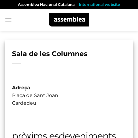
Skip
Assemblea Nacional Catalana
International website
to
content
Sala de les Columnes
Adreça
Plaça de Sant Joan
Cardedeu
pròxims esdeveniments