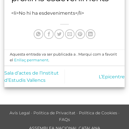
<li>No hi ha esdeveniments</li>
Aquesta entrada va ser publicada a . Marqui com a favorit
el
Enllaç permanent
.
Sala d’actes de l’Institut
L’Epicentre
d’Estudis Vallencs
Avís Legal
·
Política de Privacitat
·
Política de Cookies
·
FAQs
ASSEMBLEA NACIONAL CATALANA