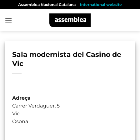
Skip
Assemblea Nacional Catalana
International website
to
content
Sala modernista del Casino de
Vic
Adreça
Carrer Verdaguer, 5
Vic
Osona