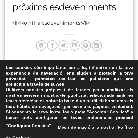
pròxims esdeveniments
<li>No hi ha esdeveniments</li>
Aquesta entrada va ser publicada a . Marqui com a favorit
Les cookies són importants per a tu, influeixen en la teva
experiència de navegació, ens ajuden a protegir la teva
el
Enllaç permanent
.
privacitat i permeten realitzar les peticions que ens
sol·licitis a través de la web.
Temple Romà de Vic
Centre Catòlic de Sants
Utilitzem cookies pròpies i de tercers per a analitzar els
nostres serveis i mostrar-te publicitat relacionada amb les
teves preferències sobre la base d’un perfil elaborat amb els
teus hàbits de navegació (per exemple, pàgines visitades).
Si consents la seva instal·lació prem "Acceptar Cookies" o
també pots configurar les teves preferències prement
Avís Legal
·
Política de Privacitat
·
Política de Cookies
·
"Configurar Cookies"
. Més informació a la nostra "
Política
FAQs