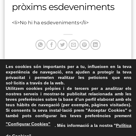
pròxims esdeveniments
<li>No hi ha esdeveniments</li>
Aquesta entrada va ser publicada a . Marqui com a favorit
Les cookies són importants per a tu, influeixen en la teva
experiència de navegació, ens ajuden a protegir la teva
el
Enllaç permanent
.
privacitat i permeten realitzar les peticions que ens
sol·licitis a través de la web.
Tarraco Arena
Plaça de Dalt d’Alforja
Utilitzem cookies pròpies i de tercers per a analitzar els
nostres serveis i mostrar-te publicitat relacionada amb les
teves preferències sobre la base d’un perfil elaborat amb els
teus hàbits de navegació (per exemple, pàgines visitades).
Si consents la seva instal·lació prem "Acceptar Cookies" o
també pots configurar les teves preferències prement
Avís Legal
·
Política de Privacitat
·
Política de Cookies
·
"Configurar Cookies"
. Més informació a la nostra "
Política
FAQs