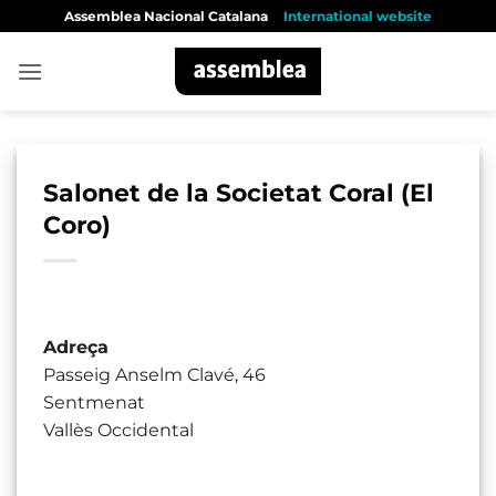
Skip
Assemblea Nacional Catalana
International website
to
content
Salonet de la Societat Coral (El
Coro)
Adreça
Passeig Anselm Clavé, 46
Sentmenat
Vallès Occidental